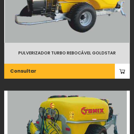
PULVERIZADOR TURBO REBOCÁVEL GOLDSTAR
Consultar