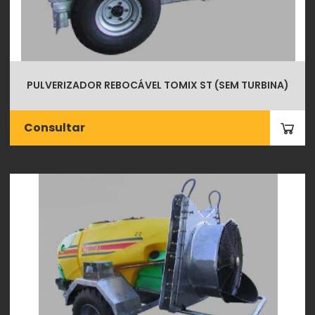
PULVERIZADOR REBOCÁVEL TOMIX ST (SEM TURBINA)
Consultar