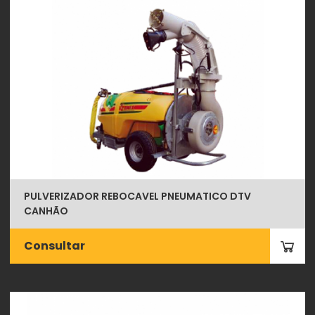
PULVERIZADOR REBOCAVEL PNEUMATICO DTV
CANHÃO
Consultar