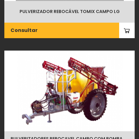
PULVERIZADOR REBOCÁVEL TOMIX CAMPO LG
Consultar
PULVERIZADORES REBOCAVEL CAMPO COM BOMBA