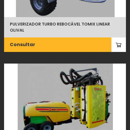
PULVERIZADOR TURBO REBOCÁVEL TOMIX LINEAR
OLIVAL
Consultar