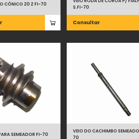
VEIO RODA DE COROA P/ FIAL
O CÔNICO 20 Z FI-70
S.FI-70
r
Consultar
VEIO DO CACHIMBO SEMEADOR
PARA SEMEADOR FI-70
70