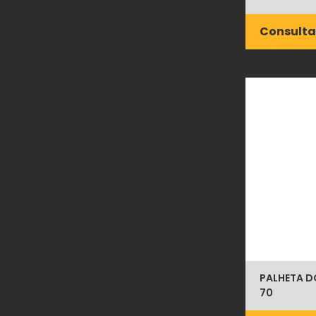
Consulta
PALHETA D
70