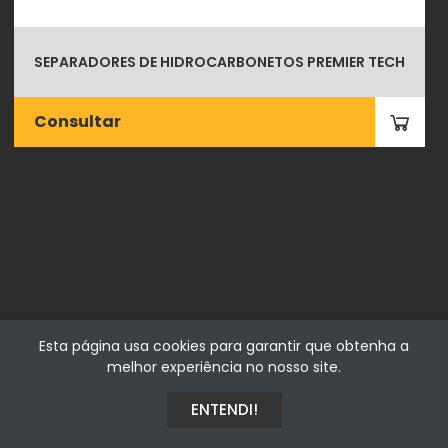
SEPARADORES DE HIDROCARBONETOS PREMIER TECH
Consultar
Fialhostore
Esta página usa cookies para garantir que obtenha a
Fialho & Irmão,Lda. | Horta de Barreiros 7005-208 Évora -
melhor experiência no nosso site.
Portugal | NIF 500115206
ENTENDI!