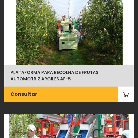
PLATAFORMA PARA RECOLHA DE FRUTAS
AUTOMOTRIZ ARGILES AF-5
Consultar