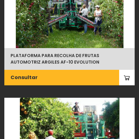
PLATAFORMA PARA RECOLHA DE FRUTAS
AUTOMOTRIZ ARGILES AF-10 EVOLUTION
Consultar