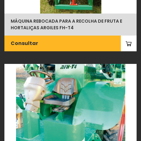
MÁQUINA REBOCADA PARA A RECOLHA DE FRUTA E
HORTALIÇAS ARGILES FH-T4
Consultar