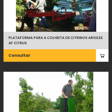
PLATAFORMA PARA A COLHEITA DE CITRINOS ARGILES
AF CITRUS
Consultar