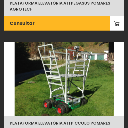
PLATAFORMA ELEVATÓRIA ATI PEGASUS POMARES
AGROTECH
Consultar
PLATAFORMA ELEVATÓRIA ATI PICCOLO POMARES