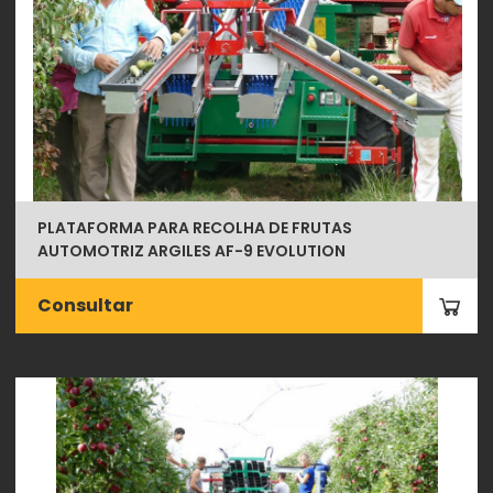
PLATAFORMA PARA RECOLHA DE FRUTAS
AUTOMOTRIZ ARGILES AF-9 EVOLUTION
Consultar