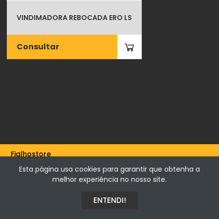
VINDIMADORA REBOCADA ERO LS
Consultar
Fialhostore
Fialho & Irmão,Lda. | Horta de Barreiros 7005-208 Évora -
Esta página usa cookies para garantir que obtenha a
Portugal | NIF 500115206
melhor experiência no nosso site.
ENTENDI!