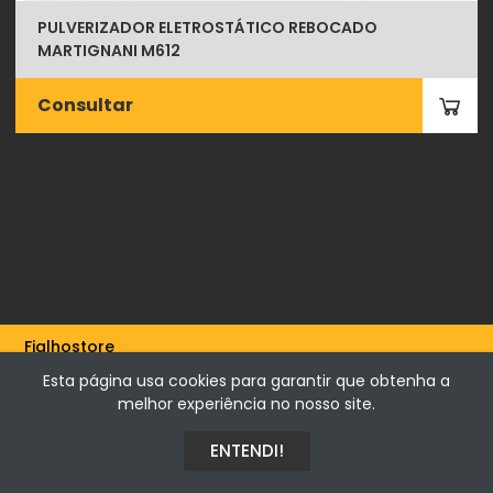
PULVERIZADOR ELETROSTÁTICO REBOCADO
MARTIGNANI M612
Consultar
Fialhostore
Fialho & Irmão,Lda. | Horta de Barreiros 7005-208 Évora -
Esta página usa cookies para garantir que obtenha a
Portugal | NIF 500115206
melhor experiência no nosso site.
ENTENDI!