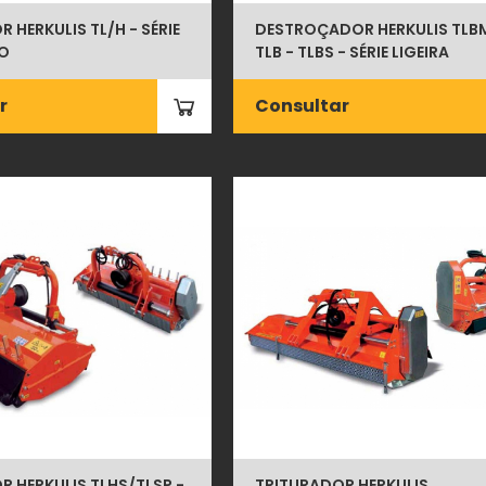
 HERKULIS TL/H - SÉRIE
DESTROÇADOR HERKULIS TLBM
O
TLB - TLBS - SÉRIE LIGEIRA
r
Consultar
R HERKULIS TLHS/TLSP -
TRITURADOR HERKULIS