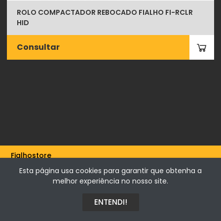
ROLO COMPACTADOR REBOCADO FIALHO FI-RCLR
HID
Consultar
Fialhostore
Fialho & Irmão,Lda. | Horta de Barreiros 7005-208 Évora -
Esta página usa cookies para garantir que obtenha a
Portugal | NIF 500115206
melhor experiência no nosso site.
ENTENDI!