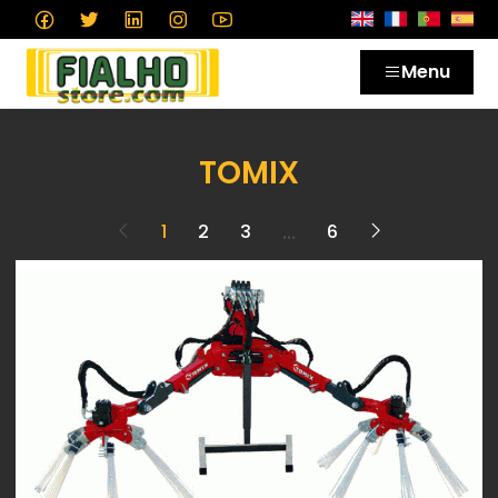
Menu
TOMIX
...
1
2
3
6