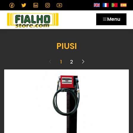
Menu
PIUSI
1
2