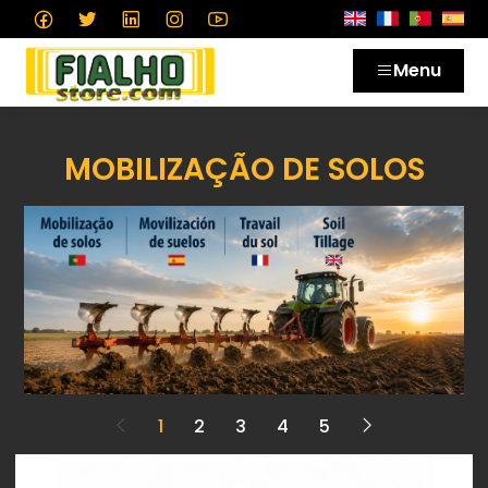
Menu
MOBILIZAÇÃO DE SOLOS
1
2
3
4
5