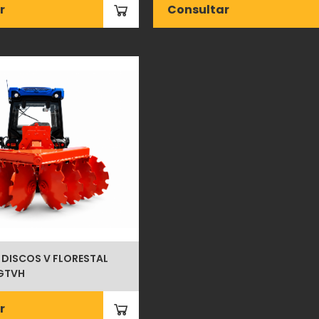
r
Consultar
 DISCOS V FLORESTAL
-GTVH
r