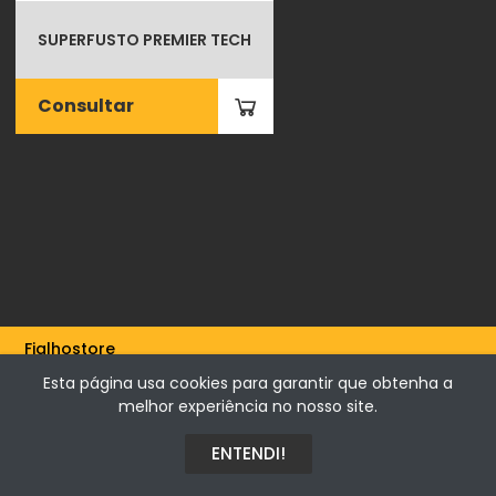
SUPERFUSTO PREMIER TECH
Consultar
Fialhostore
Fialho & Irmão,Lda. | Horta de Barreiros 7005-208 Évora -
Esta página usa cookies para garantir que obtenha a
Portugal | NIF 500115206
melhor experiência no nosso site.
ENTENDI!