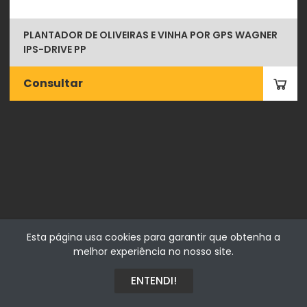
PLANTADOR DE OLIVEIRAS E VINHA POR GPS WAGNER
IPS-DRIVE PP
Consultar
Fialhostore
Esta página usa cookies para garantir que obtenha a
Fialho & Irmão,Lda. | Horta de Barreiros 7005-208 Évora -
melhor experiência no nosso site.
Portugal | NIF 500115206
ENTENDI!