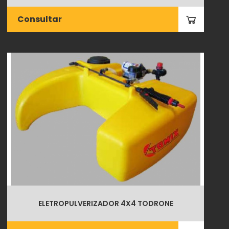
Consultar
ELETROPULVERIZADOR 4X4 TODRONE