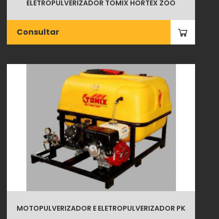
ELETROPULVERIZADOR TOMIX HORTEX ZOO
Consultar
MOTOPULVERIZADOR E ELETROPULVERIZADOR PK