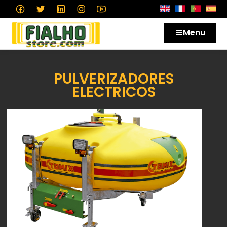
Menu
PULVERIZADORES
ELECTRICOS