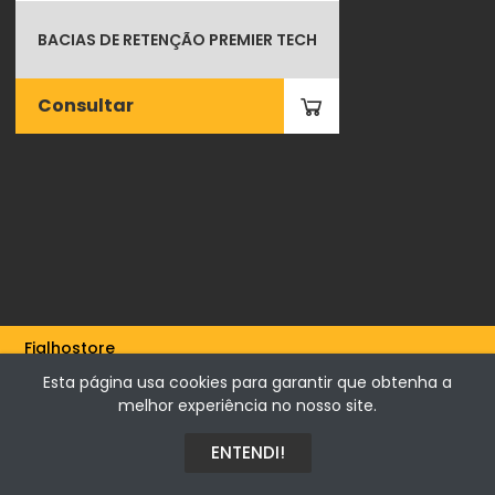
BACIAS DE RETENÇÃO PREMIER TECH
Consultar
Fialhostore
Fialho & Irmão,Lda. | Horta de Barreiros 7005-208 Évora -
Esta página usa cookies para garantir que obtenha a
Portugal | NIF 500115206
melhor experiência no nosso site.
ENTENDI!