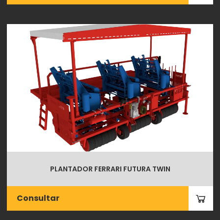
PLANTADOR FERRARI FUTURA TWIN
Consultar