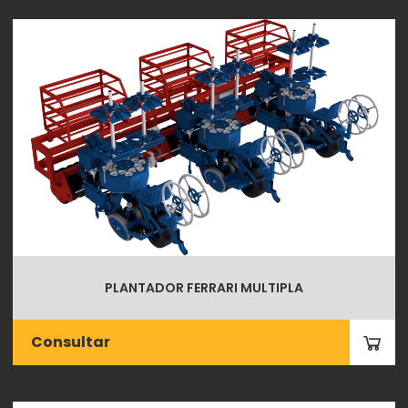
PLANTADOR FERRARI MULTIPLA
Consultar