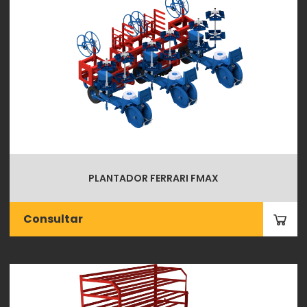
PLANTADOR FERRARI FMAX
Consultar