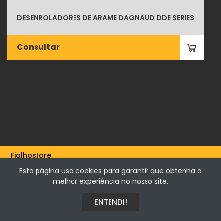
DESENROLADORES DE ARAME DAGNAUD DDE SERIES
Consultar
Fialhostore
Fialho & Irmão,Lda. | Horta de Barreiros 7005-208 Évora -
Esta página usa cookies para garantir que obtenha a
Portugal | NIF 500115206
melhor experiência no nosso site.
ENTENDI!