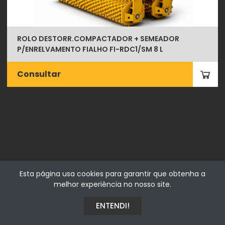
ROLO DESTORR.COMPACTADOR + SEMEADOR
P/ENRELVAMENTO FIALHO FI-RDC1/SM 8 L
Consultar
Esta página usa cookies para garantir que obtenha a
Fialhostore
melhor experiência no nosso site.
Fialho & Irmão,Lda. | Horta de Barreiros 7005-208 Évora -
Portugal | NIF 500115206
ENTENDI!