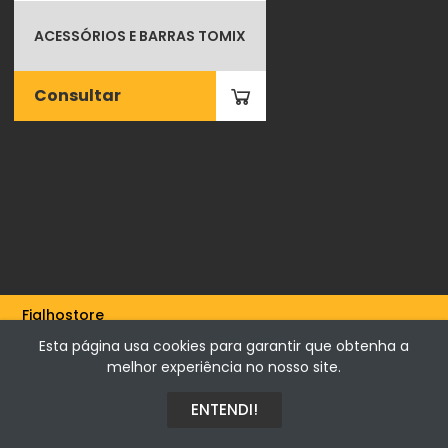
ACESSÓRIOS E BARRAS TOMIX
Consultar
Fialhostore
Fialho & Irmão,Lda. | Horta de Barreiros 7005-208 Évora -
Esta página usa cookies para garantir que obtenha a
Portugal | NIF 500115206
melhor experiência no nosso site.
ENTENDI!