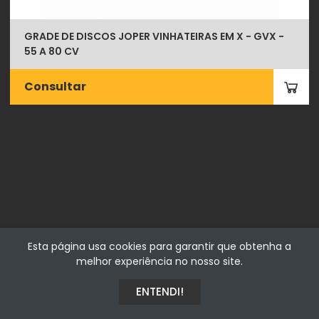
GRADE DE DISCOS JOPER VINHATEIRAS EM X - GVX -
55 A 80 CV
Consultar
Fialhostore
Esta página usa cookies para garantir que obtenha a
Fialho & Irmão,Lda. | Horta de Barreiros 7005-208 Évora -
melhor experiência no nosso site.
Portugal | NIF 500115206
ENTENDI!